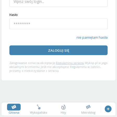
Hasło
nie pamiętam hasła
ZALOGUJ SIĘ
Zalogowanie oznacza akceptację
Regulaminu serwisu
Wykop.pl w jego
aktualnym brzmieniu. Jeśli nie akceptujesz Regulaminu w całości,
prosimy o niekorzystanie z serwisu.
Główna
Wykopalisko
Hity
Mikroblog