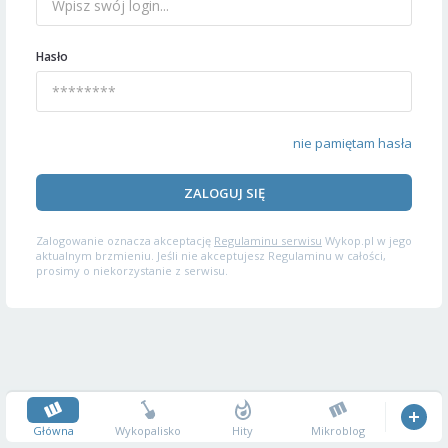
Hasło
nie pamiętam hasła
ZALOGUJ SIĘ
Zalogowanie oznacza akceptację
Regulaminu serwisu
Wykop.pl w jego
aktualnym brzmieniu. Jeśli nie akceptujesz Regulaminu w całości,
prosimy o niekorzystanie z serwisu.
Główna
Wykopalisko
Hity
Mikroblog