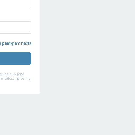
e pamiętam hasła
ykop.pl w jego
 w całości, prosimy