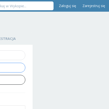
Zaloguj się
Zarejestruj się
ESTRACJA