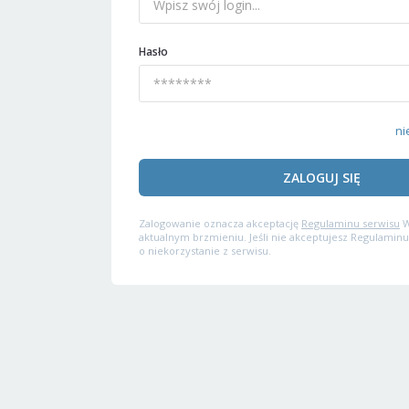
Hasło
ni
ZALOGUJ SIĘ
Zalogowanie oznacza akceptację
Regulaminu serwisu
W
aktualnym brzmieniu. Jeśli nie akceptujesz Regulaminu
o niekorzystanie z serwisu.