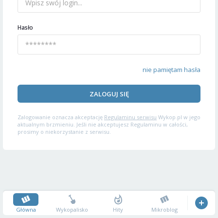
Hasło
nie pamiętam hasła
ZALOGUJ SIĘ
Zalogowanie oznacza akceptację
Regulaminu serwisu
Wykop.pl w jego
aktualnym brzmieniu. Jeśli nie akceptujesz Regulaminu w całości,
prosimy o niekorzystanie z serwisu.
Główna
Wykopalisko
Hity
Mikroblog