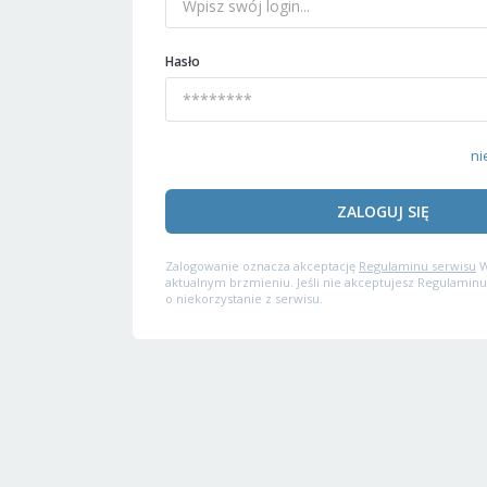
Hasło
ni
ZALOGUJ SIĘ
Zalogowanie oznacza akceptację
Regulaminu serwisu
W
aktualnym brzmieniu. Jeśli nie akceptujesz Regulaminu
o niekorzystanie z serwisu.