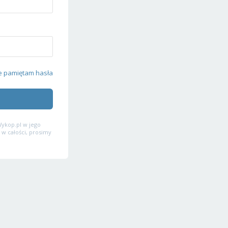
e pamiętam hasła
ykop.pl w jego
 w całości, prosimy