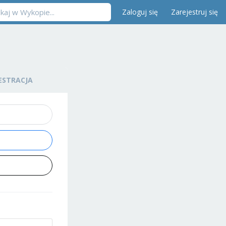
Zaloguj się
Zarejestruj się
ESTRACJA