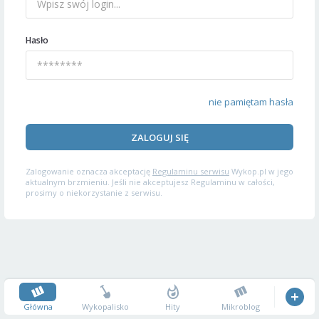
Hasło
nie pamiętam hasła
ZALOGUJ SIĘ
Zalogowanie oznacza akceptację
Regulaminu serwisu
Wykop.pl w jego
aktualnym brzmieniu. Jeśli nie akceptujesz Regulaminu w całości,
prosimy o niekorzystanie z serwisu.
Główna
Wykopalisko
Hity
Mikroblog