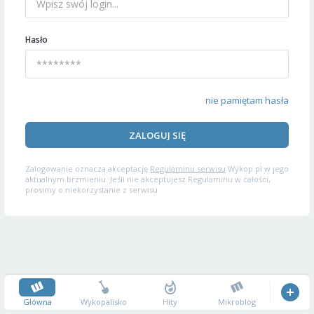
Hasło
nie pamiętam hasła
ZALOGUJ SIĘ
Zalogowanie oznacza akceptację
Regulaminu serwisu
Wykop.pl w jego
aktualnym brzmieniu. Jeśli nie akceptujesz Regulaminu w całości,
prosimy o niekorzystanie z serwisu.
Główna
Wykopalisko
Hity
Mikroblog