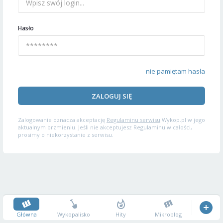
Hasło
nie pamiętam hasła
ZALOGUJ SIĘ
Zalogowanie oznacza akceptację
Regulaminu serwisu
Wykop.pl w jego
aktualnym brzmieniu. Jeśli nie akceptujesz Regulaminu w całości,
prosimy o niekorzystanie z serwisu.
Główna
Wykopalisko
Hity
Mikroblog