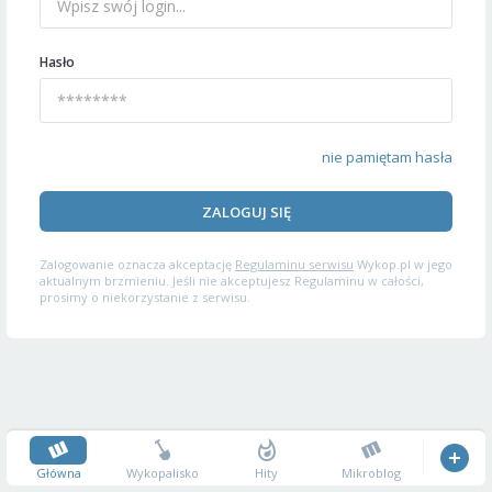
Hasło
nie pamiętam hasła
ZALOGUJ SIĘ
Zalogowanie oznacza akceptację
Regulaminu serwisu
Wykop.pl w jego
aktualnym brzmieniu. Jeśli nie akceptujesz Regulaminu w całości,
prosimy o niekorzystanie z serwisu.
Główna
Wykopalisko
Hity
Mikroblog