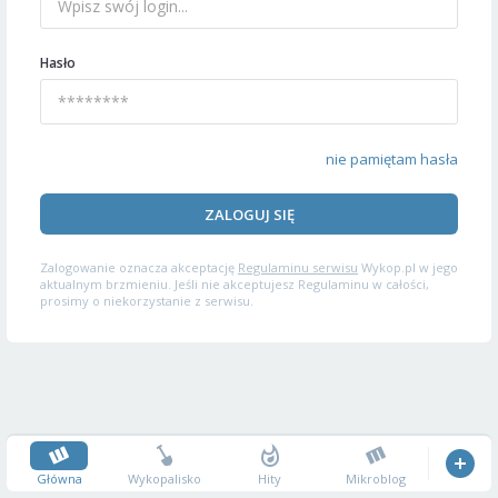
Hasło
nie pamiętam hasła
ZALOGUJ SIĘ
Zalogowanie oznacza akceptację
Regulaminu serwisu
Wykop.pl w jego
aktualnym brzmieniu. Jeśli nie akceptujesz Regulaminu w całości,
prosimy o niekorzystanie z serwisu.
Główna
Wykopalisko
Hity
Mikroblog