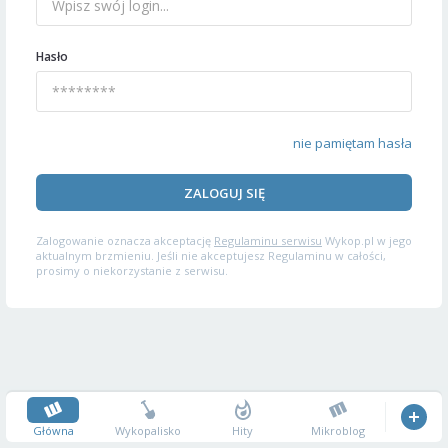
Hasło
nie pamiętam hasła
ZALOGUJ SIĘ
Zalogowanie oznacza akceptację
Regulaminu serwisu
Wykop.pl w jego
aktualnym brzmieniu. Jeśli nie akceptujesz Regulaminu w całości,
prosimy o niekorzystanie z serwisu.
Główna
Wykopalisko
Hity
Mikroblog