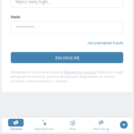
Hasło
nie pamiętam hasła
ZALOGUJ SIĘ
Zalogowanie oznacza akceptację
Regulaminu serwisu
Wykop.pl w jego
aktualnym brzmieniu. Jeśli nie akceptujesz Regulaminu w całości,
prosimy o niekorzystanie z serwisu.
Główna
Wykopalisko
Hity
Mikroblog