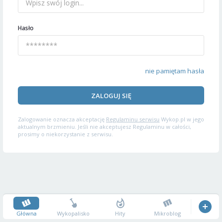
Hasło
nie pamiętam hasła
ZALOGUJ SIĘ
Zalogowanie oznacza akceptację
Regulaminu serwisu
Wykop.pl w jego
aktualnym brzmieniu. Jeśli nie akceptujesz Regulaminu w całości,
prosimy o niekorzystanie z serwisu.
Główna
Wykopalisko
Hity
Mikroblog