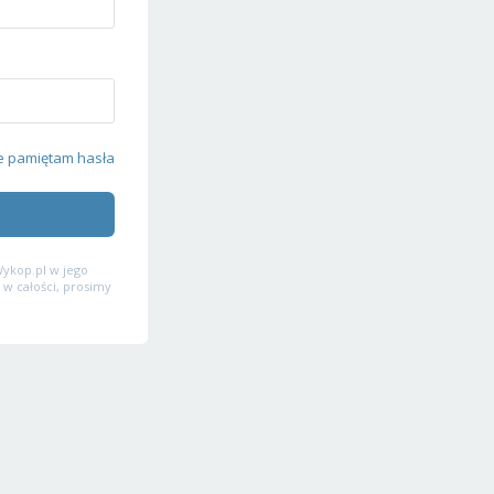
e pamiętam hasła
ykop.pl w jego
 w całości, prosimy