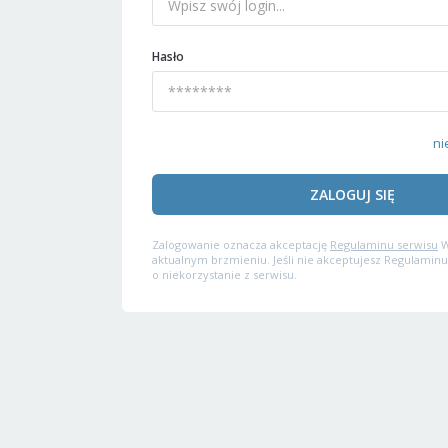
Hasło
ni
ZALOGUJ SIĘ
Zalogowanie oznacza akceptację
Regulaminu serwisu
W
aktualnym brzmieniu. Jeśli nie akceptujesz Regulaminu
o niekorzystanie z serwisu.