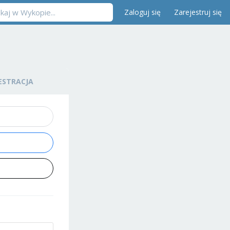
Zaloguj się
Zarejestruj się
ESTRACJA