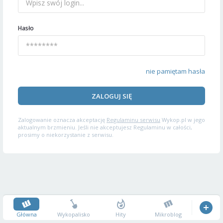
Hasło
nie pamiętam hasła
ZALOGUJ SIĘ
Zalogowanie oznacza akceptację
Regulaminu serwisu
Wykop.pl w jego
aktualnym brzmieniu. Jeśli nie akceptujesz Regulaminu w całości,
prosimy o niekorzystanie z serwisu.
Główna
Wykopalisko
Hity
Mikroblog