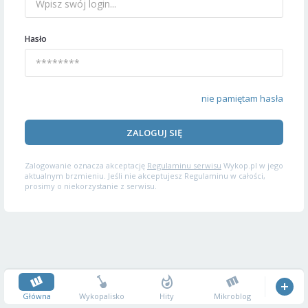
Hasło
nie pamiętam hasła
ZALOGUJ SIĘ
Zalogowanie oznacza akceptację
Regulaminu serwisu
Wykop.pl w jego
aktualnym brzmieniu. Jeśli nie akceptujesz Regulaminu w całości,
prosimy o niekorzystanie z serwisu.
Główna
Wykopalisko
Hity
Mikroblog