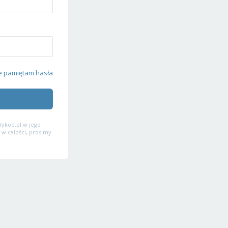
e pamiętam hasła
ykop.pl w jego
 w całości, prosimy