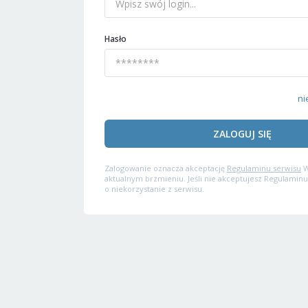
Hasło
ni
ZALOGUJ SIĘ
Zalogowanie oznacza akceptację
Regulaminu serwisu
W
aktualnym brzmieniu. Jeśli nie akceptujesz Regulaminu
o niekorzystanie z serwisu.