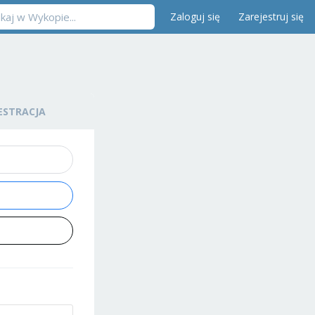
Zaloguj się
Zarejestruj się
ESTRACJA