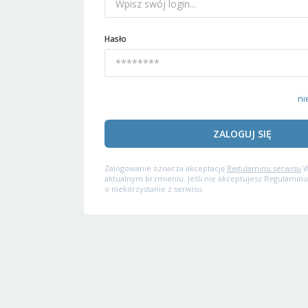
Hasło
ni
ZALOGUJ SIĘ
Zalogowanie oznacza akceptację
Regulaminu serwisu
W
aktualnym brzmieniu. Jeśli nie akceptujesz Regulaminu
o niekorzystanie z serwisu.