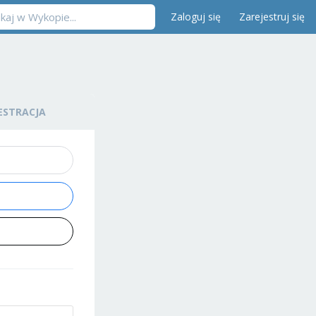
Zaloguj się
Zarejestruj się
ESTRACJA