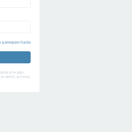
e pamiętam hasła
ykop.pl w jego
 w całości, prosimy