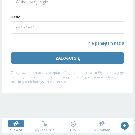
Hasło
nie pamiętam hasła
ZALOGUJ SIĘ
Zalogowanie oznacza akceptację
Regulaminu serwisu
Wykop.pl w jego
aktualnym brzmieniu. Jeśli nie akceptujesz Regulaminu w całości,
prosimy o niekorzystanie z serwisu.
Główna
Wykopalisko
Hity
Mikroblog