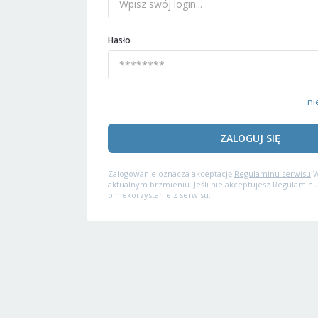
Hasło
ni
ZALOGUJ SIĘ
Zalogowanie oznacza akceptację
Regulaminu serwisu
W
aktualnym brzmieniu. Jeśli nie akceptujesz Regulaminu
o niekorzystanie z serwisu.