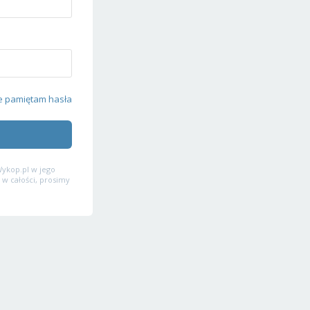
e pamiętam hasła
ykop.pl w jego
 w całości, prosimy