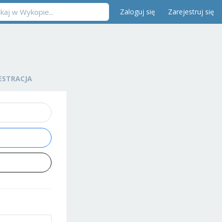
Zaloguj się
Zarejestruj się
ESTRACJA