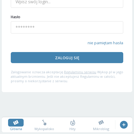
Hasło
nie pamiętam hasła
ZALOGUJ SIĘ
Zalogowanie oznacza akceptację
Regulaminu serwisu
Wykop.pl w jego
aktualnym brzmieniu. Jeśli nie akceptujesz Regulaminu w całości,
prosimy o niekorzystanie z serwisu.
Główna
Wykopalisko
Hity
Mikroblog