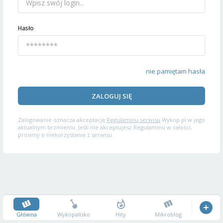
Hasło
nie pamiętam hasła
ZALOGUJ SIĘ
Zalogowanie oznacza akceptację
Regulaminu serwisu
Wykop.pl w jego
aktualnym brzmieniu. Jeśli nie akceptujesz Regulaminu w całości,
prosimy o niekorzystanie z serwisu.
Główna
Wykopalisko
Hity
Mikroblog