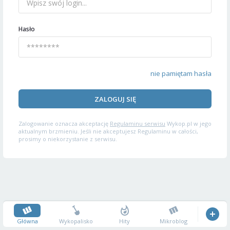
Hasło
nie pamiętam hasła
ZALOGUJ SIĘ
Zalogowanie oznacza akceptację
Regulaminu serwisu
Wykop.pl w jego
aktualnym brzmieniu. Jeśli nie akceptujesz Regulaminu w całości,
prosimy o niekorzystanie z serwisu.
Główna
Wykopalisko
Hity
Mikroblog