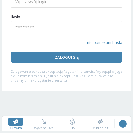
Hasło
nie pamiętam hasła
ZALOGUJ SIĘ
Zalogowanie oznacza akceptację
Regulaminu serwisu
Wykop.pl w jego
aktualnym brzmieniu. Jeśli nie akceptujesz Regulaminu w całości,
prosimy o niekorzystanie z serwisu.
Główna
Wykopalisko
Hity
Mikroblog