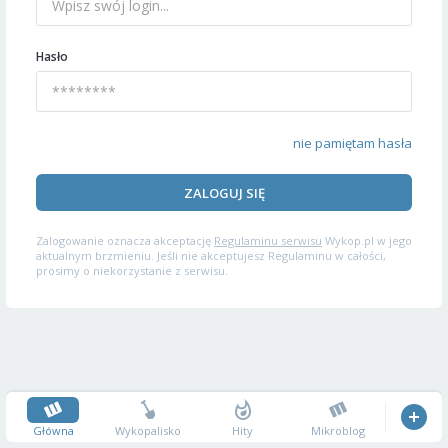
Hasło
nie pamiętam hasła
ZALOGUJ SIĘ
Zalogowanie oznacza akceptację
Regulaminu serwisu
Wykop.pl w jego
aktualnym brzmieniu. Jeśli nie akceptujesz Regulaminu w całości,
prosimy o niekorzystanie z serwisu.
Główna
Wykopalisko
Hity
Mikroblog