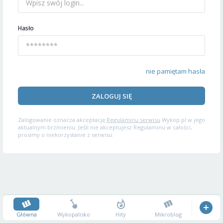
Hasło
nie pamiętam hasła
ZALOGUJ SIĘ
Zalogowanie oznacza akceptację
Regulaminu serwisu
Wykop.pl w jego
aktualnym brzmieniu. Jeśli nie akceptujesz Regulaminu w całości,
prosimy o niekorzystanie z serwisu.
Główna
Wykopalisko
Hity
Mikroblog