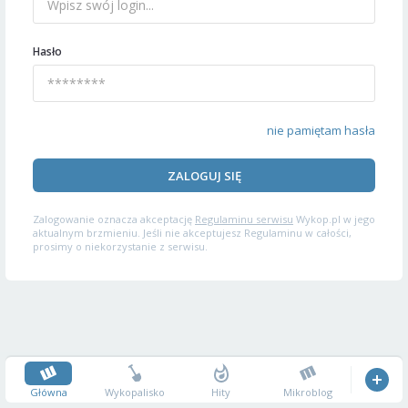
Hasło
nie pamiętam hasła
ZALOGUJ SIĘ
Zalogowanie oznacza akceptację
Regulaminu serwisu
Wykop.pl w jego
aktualnym brzmieniu. Jeśli nie akceptujesz Regulaminu w całości,
prosimy o niekorzystanie z serwisu.
Główna
Wykopalisko
Hity
Mikroblog