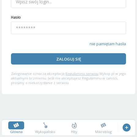
Hasło
nie pamiętam hasła
ZALOGUJ SIĘ
Zalogowanie oznacza akceptację
Regulaminu serwisu
Wykop.pl w jego
aktualnym brzmieniu. Jeśli nie akceptujesz Regulaminu w całości,
prosimy o niekorzystanie z serwisu.
Główna
Wykopalisko
Hity
Mikroblog