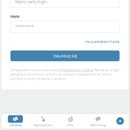
Hasło
nie pamiętam hasła
ZALOGUJ SIĘ
Zalogowanie oznacza akceptację
Regulaminu serwisu
Wykop.pl w jego
aktualnym brzmieniu. Jeśli nie akceptujesz Regulaminu w całości,
prosimy o niekorzystanie z serwisu.
Główna
Wykopalisko
Hity
Mikroblog