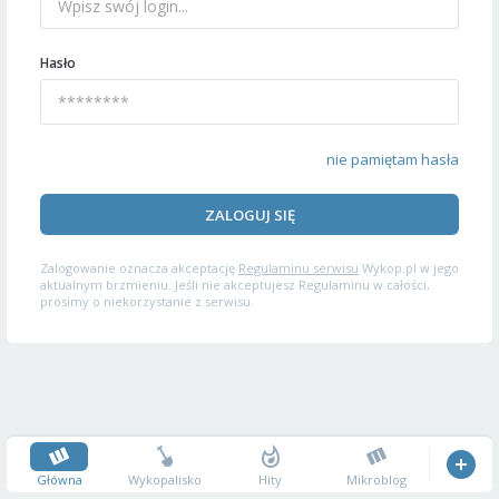
Hasło
nie pamiętam hasła
ZALOGUJ SIĘ
Zalogowanie oznacza akceptację
Regulaminu serwisu
Wykop.pl w jego
aktualnym brzmieniu. Jeśli nie akceptujesz Regulaminu w całości,
prosimy o niekorzystanie z serwisu.
Główna
Wykopalisko
Hity
Mikroblog