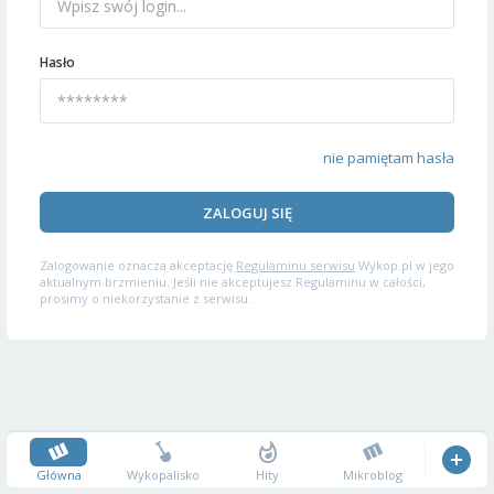
Hasło
nie pamiętam hasła
ZALOGUJ SIĘ
Zalogowanie oznacza akceptację
Regulaminu serwisu
Wykop.pl w jego
aktualnym brzmieniu. Jeśli nie akceptujesz Regulaminu w całości,
prosimy o niekorzystanie z serwisu.
Główna
Wykopalisko
Hity
Mikroblog