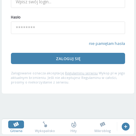
Hasło
nie pamiętam hasła
ZALOGUJ SIĘ
Zalogowanie oznacza akceptację
Regulaminu serwisu
Wykop.pl w jego
aktualnym brzmieniu. Jeśli nie akceptujesz Regulaminu w całości,
prosimy o niekorzystanie z serwisu.
Główna
Wykopalisko
Hity
Mikroblog