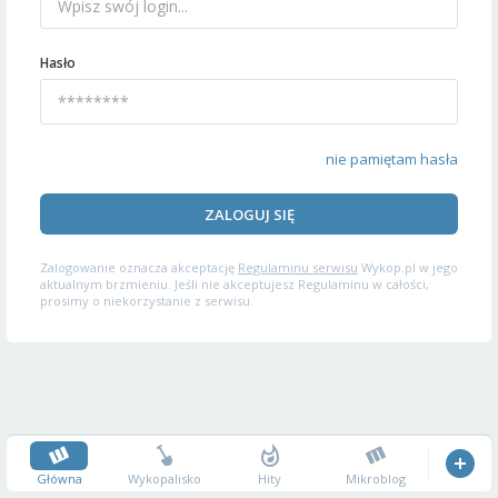
Hasło
nie pamiętam hasła
ZALOGUJ SIĘ
Zalogowanie oznacza akceptację
Regulaminu serwisu
Wykop.pl w jego
aktualnym brzmieniu. Jeśli nie akceptujesz Regulaminu w całości,
prosimy o niekorzystanie z serwisu.
Główna
Wykopalisko
Hity
Mikroblog