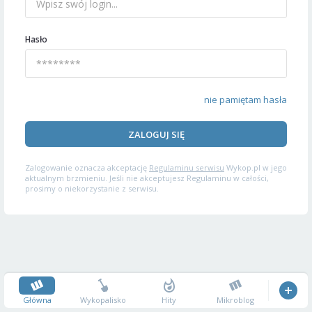
Hasło
nie pamiętam hasła
ZALOGUJ SIĘ
Zalogowanie oznacza akceptację
Regulaminu serwisu
Wykop.pl w jego
aktualnym brzmieniu. Jeśli nie akceptujesz Regulaminu w całości,
prosimy o niekorzystanie z serwisu.
Główna
Wykopalisko
Hity
Mikroblog