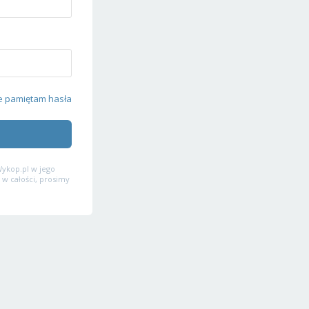
e pamiętam hasła
ykop.pl w jego
 w całości, prosimy