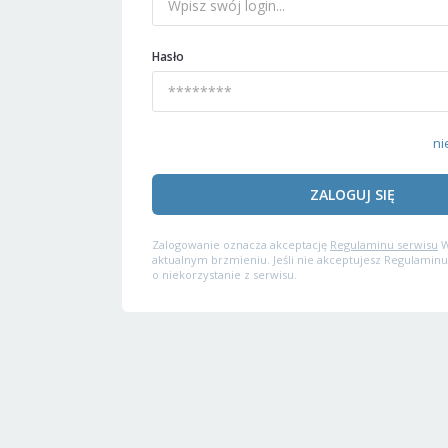
Hasło
ni
ZALOGUJ SIĘ
Zalogowanie oznacza akceptację
Regulaminu serwisu
W
aktualnym brzmieniu. Jeśli nie akceptujesz Regulaminu
o niekorzystanie z serwisu.