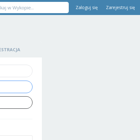
Zaloguj się
Zarejestruj się
ESTRACJA