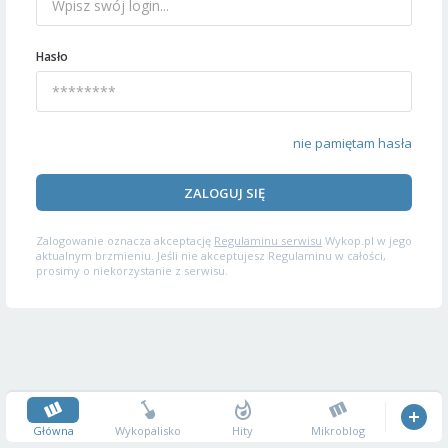
Hasło
nie pamiętam hasła
ZALOGUJ SIĘ
Zalogowanie oznacza akceptację
Regulaminu serwisu
Wykop.pl w jego
aktualnym brzmieniu. Jeśli nie akceptujesz Regulaminu w całości,
prosimy o niekorzystanie z serwisu.
Główna
Wykopalisko
Hity
Mikroblog