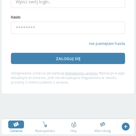
Hasło
nie pamiętam hasła
ZALOGUJ SIĘ
Zalogowanie oznacza akceptację
Regulaminu serwisu
Wykop.pl w jego
aktualnym brzmieniu. Jeśli nie akceptujesz Regulaminu w całości,
prosimy o niekorzystanie z serwisu.
Główna
Wykopalisko
Hity
Mikroblog