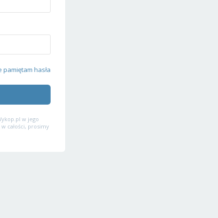
e pamiętam hasła
ykop.pl w jego
 w całości, prosimy