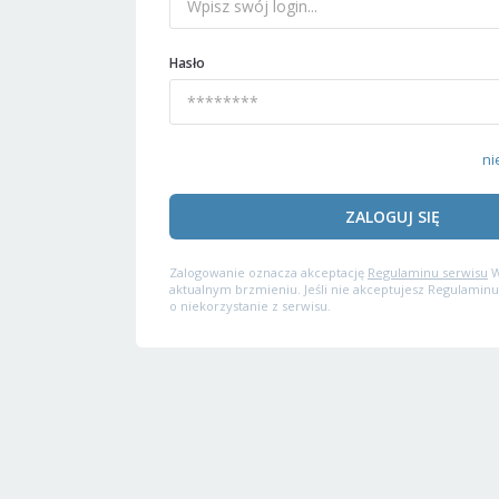
Hasło
ni
ZALOGUJ SIĘ
Zalogowanie oznacza akceptację
Regulaminu serwisu
W
aktualnym brzmieniu. Jeśli nie akceptujesz Regulaminu
o niekorzystanie z serwisu.