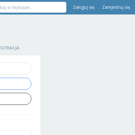
Zaloguj się
Zarejestruj się
ESTRACJA