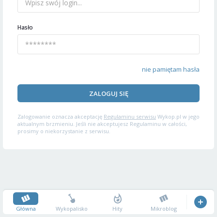
Hasło
nie pamiętam hasła
ZALOGUJ SIĘ
Zalogowanie oznacza akceptację
Regulaminu serwisu
Wykop.pl w jego
aktualnym brzmieniu. Jeśli nie akceptujesz Regulaminu w całości,
prosimy o niekorzystanie z serwisu.
Główna
Wykopalisko
Hity
Mikroblog