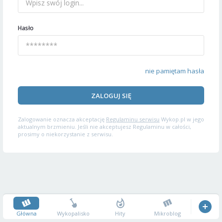
Hasło
nie pamiętam hasła
ZALOGUJ SIĘ
Zalogowanie oznacza akceptację
Regulaminu serwisu
Wykop.pl w jego
aktualnym brzmieniu. Jeśli nie akceptujesz Regulaminu w całości,
prosimy o niekorzystanie z serwisu.
Główna
Wykopalisko
Hity
Mikroblog