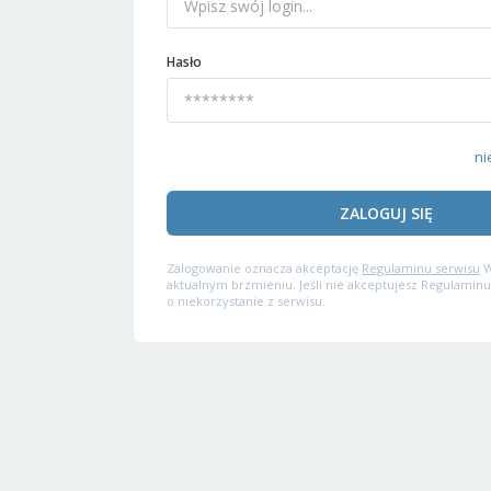
Hasło
ni
ZALOGUJ SIĘ
Zalogowanie oznacza akceptację
Regulaminu serwisu
W
aktualnym brzmieniu. Jeśli nie akceptujesz Regulaminu
o niekorzystanie z serwisu.