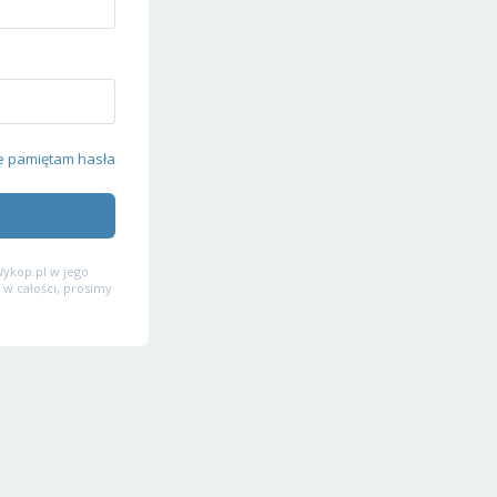
e pamiętam hasła
ykop.pl w jego
 w całości, prosimy