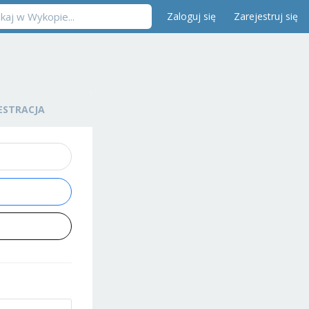
Zaloguj się
Zarejestruj się
ESTRACJA