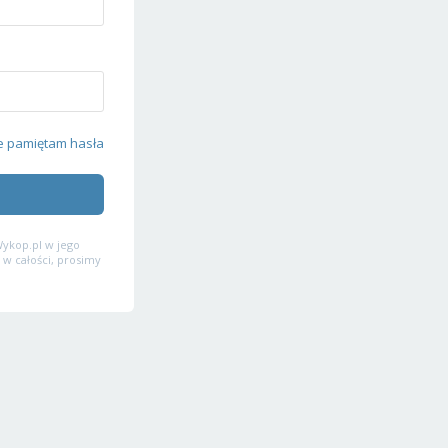
e pamiętam hasła
ykop.pl w jego
 w całości, prosimy