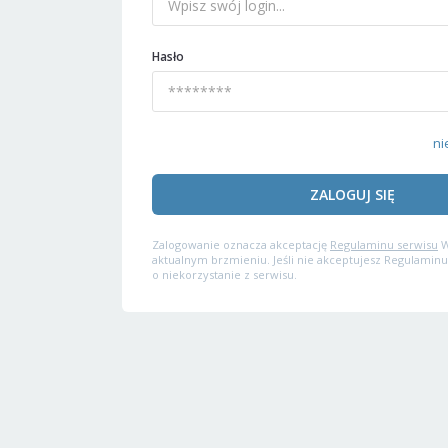
Hasło
ni
ZALOGUJ SIĘ
Zalogowanie oznacza akceptację
Regulaminu serwisu
W
aktualnym brzmieniu. Jeśli nie akceptujesz Regulaminu
o niekorzystanie z serwisu.