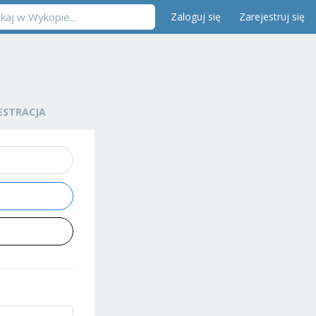
Zaloguj się
Zarejestruj się
ESTRACJA