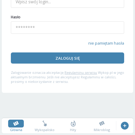
Hasło
nie pamiętam hasła
ZALOGUJ SIĘ
Zalogowanie oznacza akceptację
Regulaminu serwisu
Wykop.pl w jego
aktualnym brzmieniu. Jeśli nie akceptujesz Regulaminu w całości,
prosimy o niekorzystanie z serwisu.
Główna
Wykopalisko
Hity
Mikroblog