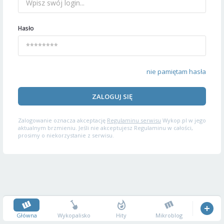
Hasło
nie pamiętam hasła
ZALOGUJ SIĘ
Zalogowanie oznacza akceptację
Regulaminu serwisu
Wykop.pl w jego
aktualnym brzmieniu. Jeśli nie akceptujesz Regulaminu w całości,
prosimy o niekorzystanie z serwisu.
Główna
Wykopalisko
Hity
Mikroblog