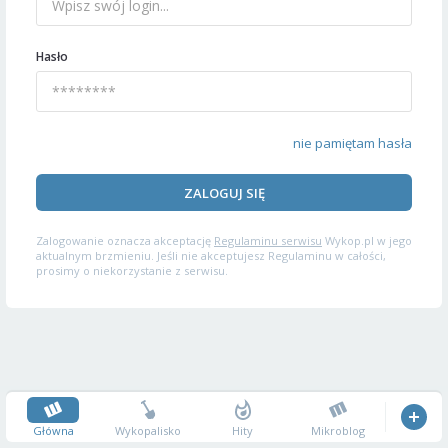
Hasło
nie pamiętam hasła
ZALOGUJ SIĘ
Zalogowanie oznacza akceptację
Regulaminu serwisu
Wykop.pl w jego
aktualnym brzmieniu. Jeśli nie akceptujesz Regulaminu w całości,
prosimy o niekorzystanie z serwisu.
Główna
Wykopalisko
Hity
Mikroblog