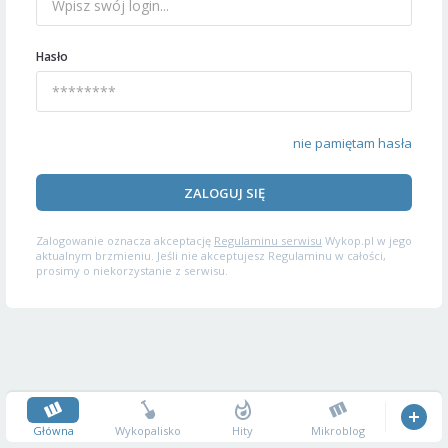
Hasło
nie pamiętam hasła
ZALOGUJ SIĘ
Zalogowanie oznacza akceptację
Regulaminu serwisu
Wykop.pl w jego
aktualnym brzmieniu. Jeśli nie akceptujesz Regulaminu w całości,
prosimy o niekorzystanie z serwisu.
Główna
Wykopalisko
Hity
Mikroblog