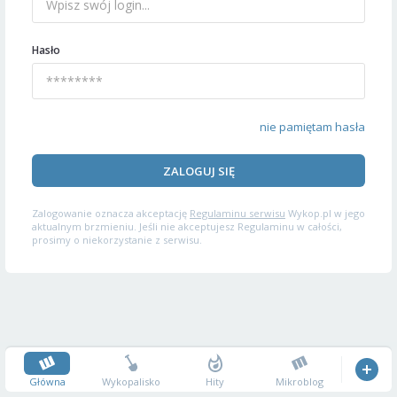
Hasło
nie pamiętam hasła
ZALOGUJ SIĘ
Zalogowanie oznacza akceptację
Regulaminu serwisu
Wykop.pl w jego
aktualnym brzmieniu. Jeśli nie akceptujesz Regulaminu w całości,
prosimy o niekorzystanie z serwisu.
Główna
Wykopalisko
Hity
Mikroblog