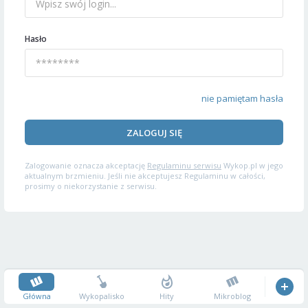
Hasło
nie pamiętam hasła
ZALOGUJ SIĘ
Zalogowanie oznacza akceptację
Regulaminu serwisu
Wykop.pl w jego
aktualnym brzmieniu. Jeśli nie akceptujesz Regulaminu w całości,
prosimy o niekorzystanie z serwisu.
Główna
Wykopalisko
Hity
Mikroblog