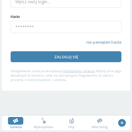
Hasło
nie pamiętam hasła
ZALOGUJ SIĘ
Zalogowanie oznacza akceptację
Regulaminu serwisu
Wykop.pl w jego
aktualnym brzmieniu. Jeśli nie akceptujesz Regulaminu w całości,
prosimy o niekorzystanie z serwisu.
Główna
Wykopalisko
Hity
Mikroblog