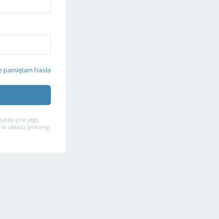
e pamiętam hasła
ykop.pl w jego
 w całości, prosimy