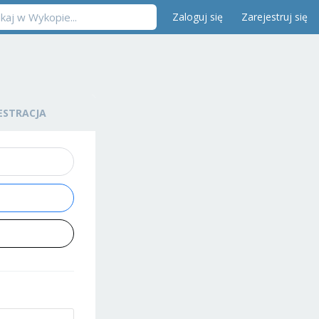
Zaloguj się
Zarejestruj się
ESTRACJA