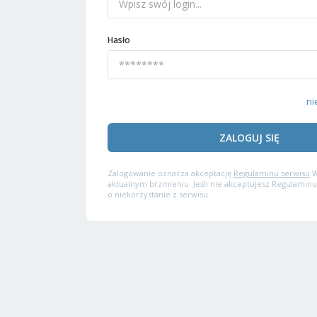
Hasło
ni
ZALOGUJ SIĘ
Zalogowanie oznacza akceptację
Regulaminu serwisu
W
aktualnym brzmieniu. Jeśli nie akceptujesz Regulaminu
o niekorzystanie z serwisu.